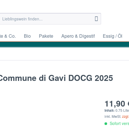
e & Co.
Bio
Pakete
Apero & Digestif
Essig / Öl
l Commune di Gavi DOCG 2025
11,90 
Inhalt:
0.75 Lite
inkl. MwSt.
zzgl
Sofort vers