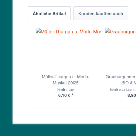
Ähnliche Artikel
Kunden kauften auch
Müller-Thurgau u. Morio-
Grauburgunder
Muskat 20l25
BIO &
Inhalt
1 Liter
Inhalt
0.75 Liter
(1
6,10 € *
8,90