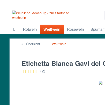
Rotwein
Weißwein
Rosewein
Spumant
Übersicht
Weißwein
Etichetta Bianca Gavi de
(
2
)