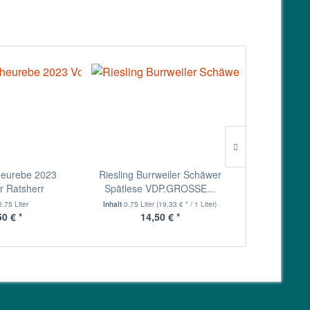
eurebe 2023
Riesling Burrweiler Schäwer
Silvaner tro
r Ratsherr
Spätlese VDP.GROSSE...
0.75 Liter
Inhalt
0.75 Liter
(19,33 € * / 1 Liter)
Inh
50 € *
14,50 € *
6,