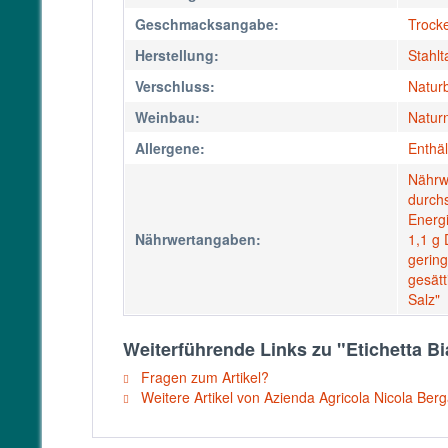
Geschmacksangabe:
Trock
Herstellung:
Stahlt
Verschluss:
Natur
Weinbau:
Natur
Allergene:
Enthäl
Nährw
durchs
Energi
Nährwertangaben:
1,1 g 
gerin
gesätt
Salz"
Weiterführende Links zu "Etichetta 
Fragen zum Artikel?
Weitere Artikel von Azienda Agricola Nicola Berg