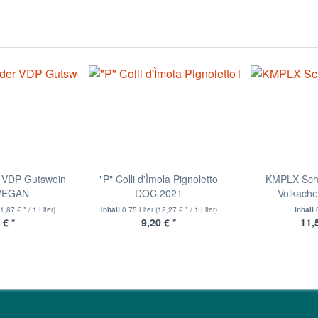
 VDP Gutswein
"P" Colli d'Ìmola Pignoletto
KMPLX Sch
 VEGAN
DOC 2021
Volkache
1,87 € * / 1 Liter)
Inhalt
0.75 Liter
(12,27 € * / 1 Liter)
Inhalt
 € *
9,20 € *
11,