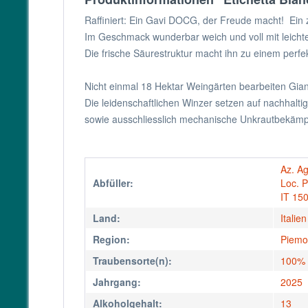
Raffiniert: Ein Gavi DOCG, der Freude macht! Ein 
Im Geschmack wunderbar weich und voll mit leichte
Die frische Säurestruktur macht ihn zu einem perfe
Nicht einmal 18 Hektar Weingärten bearbeiten Gian
Die leidenschaftlichen Winzer setzen auf nachhal
sowie ausschliesslich mechanische Unkrautbekämp
Az. Ag
Abfüller:
Loc. 
IT 15
Land:
Italien
Region:
Piemo
Traubensorte(n):
100% 
Jahrgang:
2025
Alkoholgehalt:
13