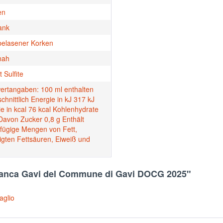
en
ank
belasener Korken
nah
t Sulfite
ertangaben: 100 ml enthalten
chnittlich Energie in kJ 317 kJ
e in kcal 76 kcal Kohlenhydrate
Davon Zucker 0,8 g Enthält
gfügige Mengen von Fett,
igten Fettsäuren, Eiweiß und
Bianca Gavi del Commune di Gavi DOCG 2025"
aglio