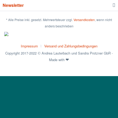
Newsletter
* Alle Preise inkl. gesetzl. Mehrwertsteuer zzgl.
Versandkosten
, wenn nicht
anders beschrieben
Impressum
Versand und Zahlungsbedingungen
Copyright 2017-2022
Andrea Lauterbach und Sandra Protzner GbR -
©
Made with
❤