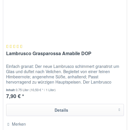
Lambrusco Grasparossa Amabile DOP
Einfach granat: Der neue Lambrusco schimmert granatrot um
Glas und duftet nach Veilchen. Begleitet von einer feinen
Himbeernote; angenehme Süße, anhaltend; Passt
hervorragend zu würzigen Hauptspeisen. Der Lambrusco
amabile begleitet...
0.75 Liter
(10,53 € * / 1 Liter)
Inhalt
7,90 € *
Details
Merken