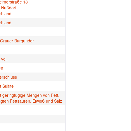
eimerstraße 18
 Nußdorf,
chland
chland
Grauer Burgunder
vol.
en
erschluss
t Sulfite
t geringfügige Mengen von Fett,
igten Fettsäuren, Eiweiß und Salz
J