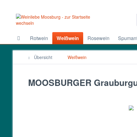
Rotwein
Weißwein
Rosewein
Spumant
Übersicht
Weißwein
MOOSBURGER Grauburgund