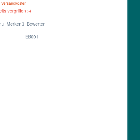
. Versandkosten
its vergriffen :-(
n
Merken
Bewerten
EB001