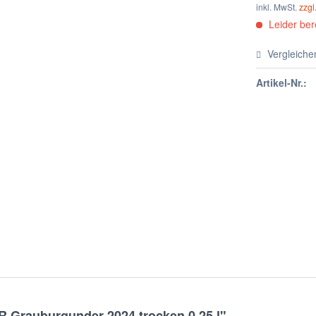
inkl. MwSt.
zzgl
Leider bere
Vergleiche
Artikel-Nr.:
Grauburgunder 2024 trocken 0,25 l"