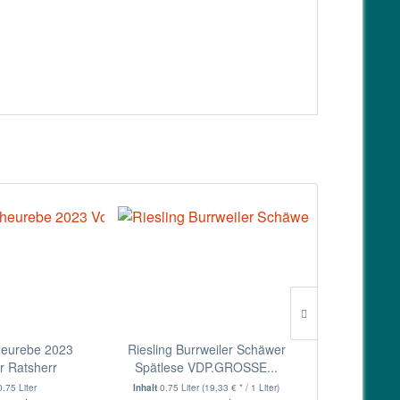
eurebe 2023
Riesling Burrweiler Schäwer
Silvaner tro
r Ratsherr
Spätlese VDP.GROSSE...
0.75 Liter
Inhalt
0.75 Liter
(19,33 € * / 1 Liter)
Inh