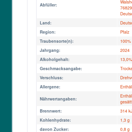
Walsh
Abfüller:
76829
Deuts
Land:
Deuts
Region:
Pfalz
Traubensorte(n):
100% 
Jahrgang:
2024
Alkoholgehalt:
13,0% 
Geschmacksangabe:
Trock
Verschluss:
Drehv
Allergene:
Enthäl
Enthäl
Nährwertangaben:
gesätt
Brennwert:
314 k
Kohlenhydrate:
1,3 g
davon Zucker:
0,8 g