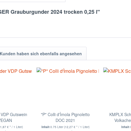
R Grauburgunder 2024 trocken 0,25 l"
Kunden haben sich ebenfalls angesehen
 VDP Gutswein
"P" Colli d'Ìmola Pignoletto
KMPLX Sch
 VEGAN
DOC 2021
Volkache
1,87 € * / 1 Liter)
Inhalt
0.75 Liter
(12,27 € * / 1 Liter)
Inhalt