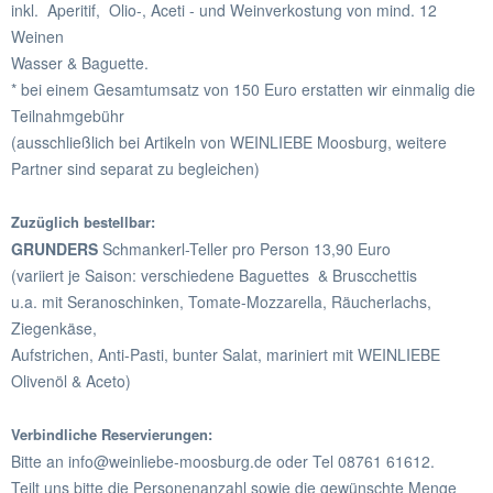
inkl. Aperitif, Olio-, Aceti - und Weinverkostung von mind. 12
Weinen
Wasser & Baguette.
* bei einem Gesamtumsatz von 150 Euro erstatten wir einmalig die
Teilnahmgebühr
(ausschließlich bei Artikeln von WEINLIEBE Moosburg, weitere
Partner sind separat zu begleichen)
Zuzüglich bestellbar:
GRUNDERS
Schmankerl-Teller pro Person 13,90 Euro
(variiert je Saison: verschiedene Baguettes & Bruscchettis
u.a. mit Seranoschinken, Tomate-Mozzarella, Räucherlachs,
Ziegenkäse,
Aufstrichen, Anti-Pasti, bunter Salat, mariniert mit WEINLIEBE
Olivenöl & Aceto)
Verbindliche Reservierungen:
Bitte an info@weinliebe-moosburg.de oder Tel 08761 61612.
Teilt uns bitte die Personenanzahl sowie die gewünschte Menge