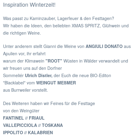
Inspiration Winterzeit!
Was passt zu Kaminzauber, Lagerfeuer & den Festtagen?
Wir haben die Ideen, den beliebten XMAS SPRITZ, Glühwein und
die richtigen Weine.
Unter anderem stellt Gianni die Weine von
ANGIULI DONATO
aus
Apulien vor, ihr erfahrt
warum der Klimawein
"ROOT"
Wüsten in Wälder verwandelt und
wir freuen uns auf den Dorfner
Sommeliér
Ulrich Distler,
der Euch die neue BIO-Editon
"Blacklabel" vom
WEINGUT MEßMER
aus Burrweiler vorstellt.
Des Weiteren haben wir Feines für die Festtage
von den Weingüter
FANTINEL // FRIAUL
VALLEPICCIOLA // TOSKANA
IPPOLITO // KALABRIEN