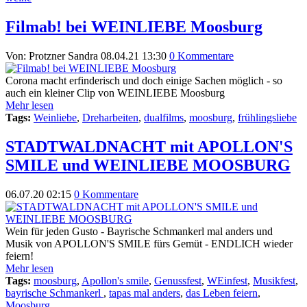
Filmab! bei WEINLIEBE Moosburg
Von: Protzner Sandra
08.04.21 13:30
0 Kommentare
Corona macht erfinderisch und doch einige Sachen möglich - so
auch ein kleiner Clip von WEINLIEBE Moosburg
Mehr lesen
Tags:
Weinliebe
,
Dreharbeiten
,
dualfilms
,
moosburg
,
frühlingsliebe
STADTWALDNACHT mit APOLLON'S
SMILE und WEINLIEBE MOOSBURG
06.07.20 02:15
0 Kommentare
Wein für jeden Gusto - Bayrische Schmankerl mal anders und
Musik von APOLLON'S SMILE fürs Gemüt - ENDLICH wieder
feiern!
Mehr lesen
Tags:
moosburg
,
Apollon's smile
,
Genussfest
,
WEinfest
,
Musikfest
,
bayrische Schmankerl
,
tapas mal anders
,
das Leben feiern
,
Moosburg