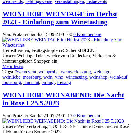
weintrends
,
lieblingsweine
,
veranstaltungen
,
instaevents
WEINLIEBE WEINTAGE im Herbst
2023 - Einladung zum Winetasting
Von: Protzner Sandra
15.09.23 01:00
0 Kommentare
Herbstfreuden, Festtagstropfen & SchenkIDEEN:
Unsere Weintage laden wieder zum Entdecken, Verkosten &
hemmungslosen Shoppen ein!
Mehr lesen
Tags:
#weinevent
,
weinprobe
,
weinverkostung
,
weintage
,
weinliebe_mossburg
,
wein
,
vino
,
winetasting
,
weinshop
,
weinkauf
,
moosburg
,
landshut
,
erding
,
freising
WEINLIEBE WEINABEND: Die Nacht
in Rosé I 25.5.2023
Von: Protzner Sandra
21.05.23 01:15
0 Kommentare
Unsere Weinverkostung "JUST ROSÉ" - finde Deinen neuen Rosé-
LIebling für den Sommer 2023