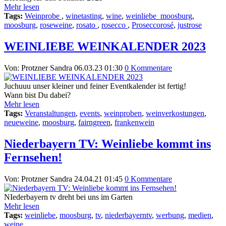
Mehr lesen
Tags:
Weinprobe
,
winetasting
,
wine
,
weinliebe_moosburg
,
moosburg
,
roseweine
,
rosato
,
rosecco
,
Proseccorosé
,
justrose
WEINLIEBE WEINKALENDER 2023
Von: Protzner Sandra
06.03.23 01:30
0 Kommentare
Juchuuu unser kleiner und feiner Eventkalender ist fertig!
Wann bist Du dabei?
Mehr lesen
Tags:
Veranstaltungen
,
events
,
weinproben
,
weinverkostungen
,
neueweine
,
moosburg
,
fairngreen
,
frankenwein
Niederbayern TV: Weinliebe kommt ins
Fernsehen!
Von: Protzner Sandra
24.04.21 01:45
0 Kommentare
NIederbayern tv dreht bei uns im Garten
Mehr lesen
Tags:
weinliebe
,
moosburg
,
tv
,
niederbayerntv
,
werbung
,
medien
,
weine