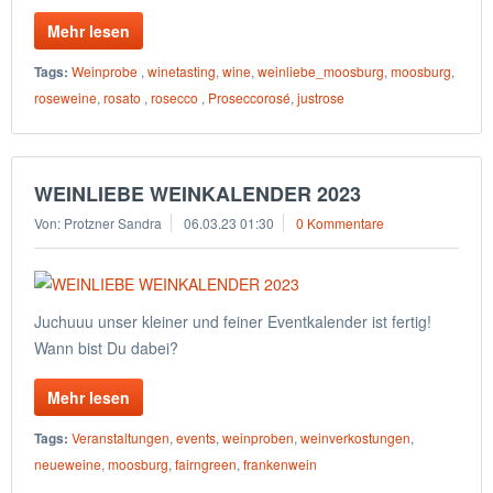
Mehr lesen
Tags:
Weinprobe
,
winetasting
,
wine
,
weinliebe_moosburg
,
moosburg
,
roseweine
,
rosato
,
rosecco
,
Proseccorosé
,
justrose
WEINLIEBE WEINKALENDER 2023
Von: Protzner Sandra
06.03.23 01:30
0 Kommentare
Juchuuu unser kleiner und feiner Eventkalender ist fertig!
Wann bist Du dabei?
Mehr lesen
Tags:
Veranstaltungen
,
events
,
weinproben
,
weinverkostungen
,
neueweine
,
moosburg
,
fairngreen
,
frankenwein