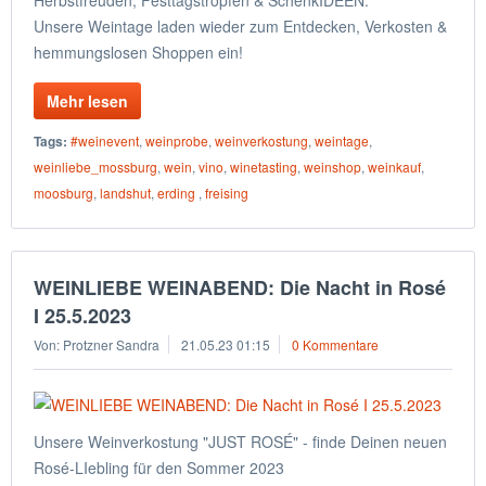
Herbstfreuden, Festtagstropfen & SchenkIDEEN:
Unsere Weintage laden wieder zum Entdecken, Verkosten &
hemmungslosen Shoppen ein!
Mehr lesen
Tags:
#weinevent
,
weinprobe
,
weinverkostung
,
weintage
,
weinliebe_mossburg
,
wein
,
vino
,
winetasting
,
weinshop
,
weinkauf
,
moosburg
,
landshut
,
erding
,
freising
WEINLIEBE WEINABEND: Die Nacht in Rosé
I 25.5.2023
Von: Protzner Sandra
21.05.23 01:15
0 Kommentare
Unsere Weinverkostung "JUST ROSÉ" - finde Deinen neuen
Rosé-LIebling für den Sommer 2023