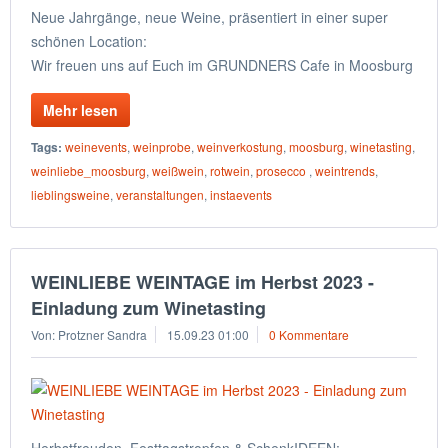
Neue Jahrgänge, neue Weine, präsentiert in einer super
schönen Location:
Wir freuen uns auf Euch im GRUNDNERS Cafe in Moosburg
Mehr lesen
Tags:
weinevents
,
weinprobe
,
weinverkostung
,
moosburg
,
winetasting
,
weinliebe_moosburg
,
weißwein
,
rotwein
,
prosecco
,
weintrends
,
lieblingsweine
,
veranstaltungen
,
instaevents
WEINLIEBE WEINTAGE im Herbst 2023 -
Einladung zum Winetasting
Von: Protzner Sandra
15.09.23 01:00
0 Kommentare