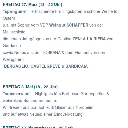
FREITAG 27. März (18 - 22 Uhr)
"springtime"
- erfrischende Frühlingsboten & schöne Weine für
Ostern
u.a. mit Sophie vom VDP
Weingut SCHÄFFER
von der
Mainschleife,
die neuen Jahrgänge von der Cantina
ZENI & LA RIFRA
vom
Gardasee
sowie Neues aus der TOSKANA & dem Piemont von den
Weingütern
BERGAGLIO, CASTELGREVE & BARBICAIA
FREITAG 8. Mai
(18 - 22 Uhr)
"summerwine"
- Highlights fürs Barbecue,Gartenparties &
weinreiche Sommermomente.
Wir freuen uns u.a. auf Rudi Glaser aus Nordheim
und auf etwas Neues: einer Blindverkostung!
FREITAG 13. November
(18 - 22 Uhr)