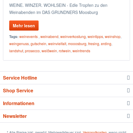
WEINE. WINZER. WOHLSEIN - Edle Tropfen zu den
Weinabenden im DAS GRUNDNERS Moosburg
Mehr lesen
Tags:
weinevents
,
weinabend
,
weinverkostung
,
weintipps
,
weinshop
,
weingenuss
,
gutschein
,
weinvielfalt
,
mooosburg
,
fresing
,
erding
,
landshut
,
prosecco
,
weißwein
,
rotwein
,
weintrends
Service Hotline
Shop Service
Informationen
Newsletter
* Alle Preise inkl. gesetzl. Mehrwertsteuer zzgl.
Versandkosten
, wenn nicht