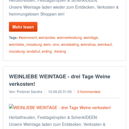
Herbstfreuden, Festtagstropfen & SchenkIDEEN:
Unsere Weintage laden wieder zum Entdecken, Verkosten &
hemmungslosen Shoppen ein!
Mehr lesen
Tags:
#weinevent
,
weinprobe
,
weinverkostung
,
weintage
,
weinliebe_mossburg
,
wein
,
vino
,
winetasting
,
weinshop
,
weinkauf
,
moosburg
,
landshut
,
erding
,
freising
WEINLIEBE WEINTAGE - drei Tage Weine
verkosten!
Von: Protzner Sandra
10.09.22 01:00
0 Kommentare
Herbstfreuden, Festtagstropfen & SchenkIDEEN:
Unsere Weintage laden zum Entdecken, Verkosten &