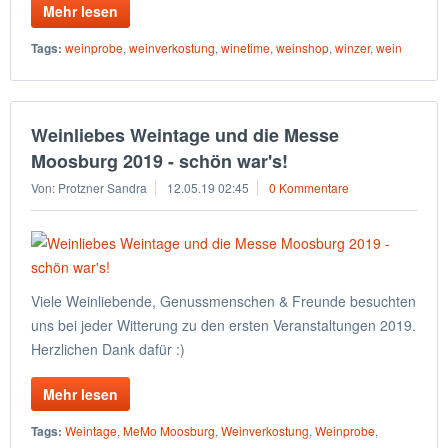
Mehr lesen
Tags:
weinprobe
,
weinverkostung
,
winetime
,
weinshop
,
winzer
,
wein
Weinliebes Weintage und die Messe
Moosburg 2019 - schön war's!
Von: Protzner Sandra
12.05.19 02:45
0 Kommentare
Viele Weinliebende, Genussmenschen & Freunde besuchten
uns bei jeder Witterung zu den ersten Veranstaltungen 2019.
Herzlichen Dank dafür :)
Mehr lesen
Tags:
Weintage
,
MeMo Moosburg
,
Weinverkostung
,
Weinprobe
,