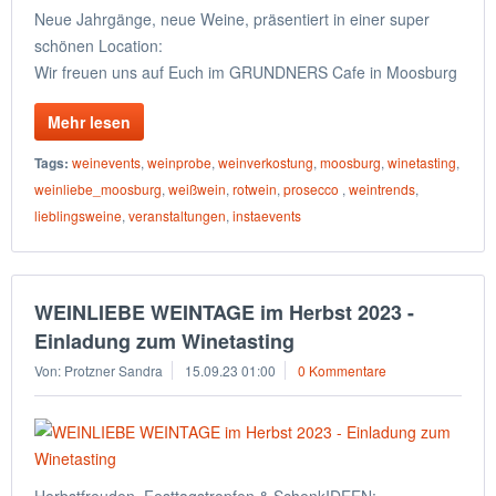
Neue Jahrgänge, neue Weine, präsentiert in einer super
schönen Location:
Wir freuen uns auf Euch im GRUNDNERS Cafe in Moosburg
Mehr lesen
Tags:
weinevents
,
weinprobe
,
weinverkostung
,
moosburg
,
winetasting
,
weinliebe_moosburg
,
weißwein
,
rotwein
,
prosecco
,
weintrends
,
lieblingsweine
,
veranstaltungen
,
instaevents
WEINLIEBE WEINTAGE im Herbst 2023 -
Einladung zum Winetasting
Von: Protzner Sandra
15.09.23 01:00
0 Kommentare