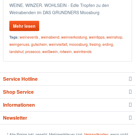
WEINE. WINZER. WOHLSEIN - Edle Tropfen zu den
Weinabenden im DAS GRUNDNERS Moosburg
Mehr lesen
Tags:
weinevents
,
weinabend
,
weinverkostung
,
weintipps
,
weinshop
,
weingenuss
,
gutschein
,
weinvielfalt
,
mooosburg
,
fresing
,
erding
,
landshut
,
prosecco
,
weißwein
,
rotwein
,
weintrends
Service Hotline
Shop Service
Informationen
Newsletter
* Alle Preise inkl. gesetzl. Mehrwertsteuer zzgl.
Versandkosten
, wenn nicht