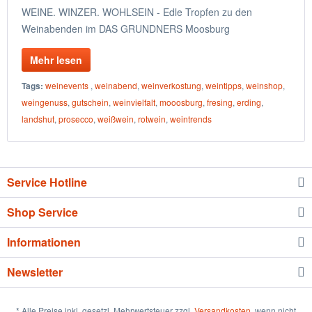
WEINE. WINZER. WOHLSEIN - Edle Tropfen zu den
Weinabenden im DAS GRUNDNERS Moosburg
Mehr lesen
Tags:
weinevents
,
weinabend
,
weinverkostung
,
weintipps
,
weinshop
,
weingenuss
,
gutschein
,
weinvielfalt
,
mooosburg
,
fresing
,
erding
,
landshut
,
prosecco
,
weißwein
,
rotwein
,
weintrends
Service Hotline
Shop Service
Informationen
Newsletter
* Alle Preise inkl. gesetzl. Mehrwertsteuer zzgl.
Versandkosten
, wenn nicht