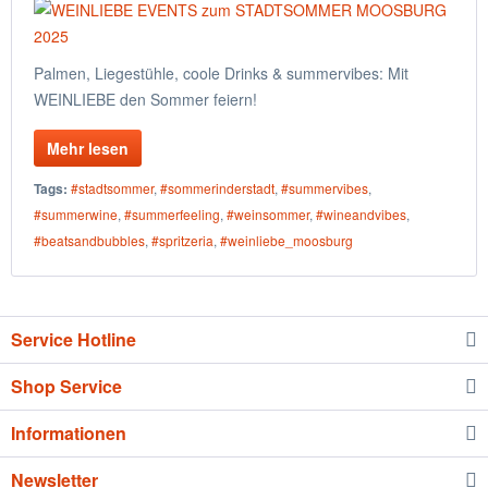
Palmen, Liegestühle, coole Drinks & summervibes: Mit
WEINLIEBE den Sommer feiern!
Mehr lesen
Tags:
#stadtsommer
,
#sommerinderstadt
,
#summervibes
,
#summerwine
,
#summerfeeling
,
#weinsommer
,
#wineandvibes
,
#beatsandbubbles
,
#spritzeria
,
#weinliebe_moosburg
Service Hotline
Shop Service
Informationen
Newsletter